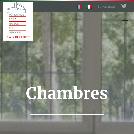
Suivez nous
C
A
S
A
D
E
M
E
X
I
C
O
Chambres