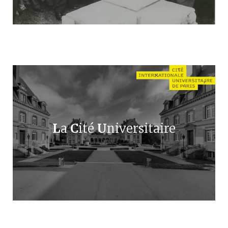
L
a
C
ité
U
niversitaire