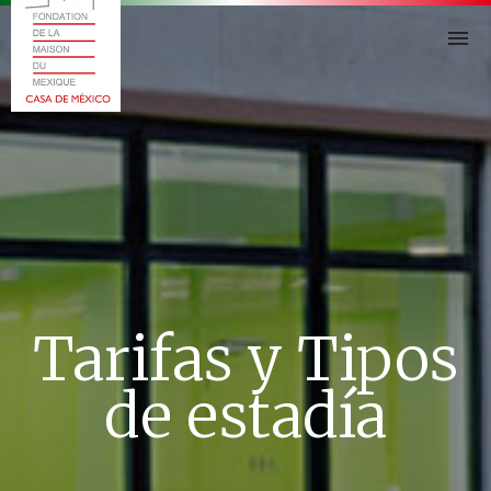
C
A
S
A
D
E
M
E
X
I
C
O
Tarifas y Tipos
de estadía