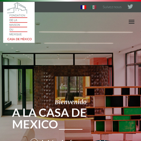
Suivez nous
C
A
S
A
D
E
M
E
X
I
C
O
Bienvenido
A LA CASA DE
MEXICO