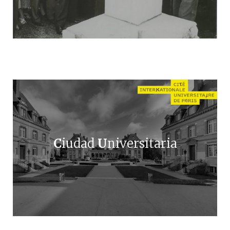
C
iudad
U
niversitaria