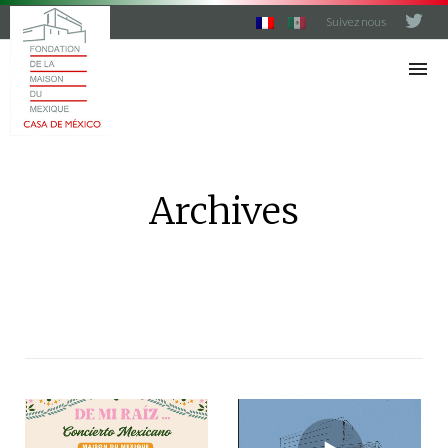
Suivez nous
C
A
S
A
D
E
M
Archives
E
X
I
C
O