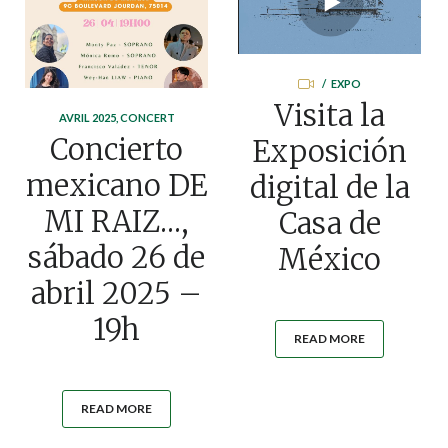
EXPO
Visita la
AVRIL 2025
,
CONCERT
Concierto
Exposición
mexicano DE
digital de la
MI RAIZ…,
Casa de
sábado 26 de
México
abril 2025 –
19h
READ MORE
READ MORE